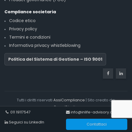
Compliance societaria
Codice etico
Privacy policy
Termini e condizioni
Informativa privacy whistleblowing
Politica del Sistema di Gestione – ISO 9001
Tutti i diritti riservati
AssiCompliance
| Sito creato da:
BrandDiretto
011 19117547
info@inlife-advisory.com
Seguici su LinkedIn
Contattaci