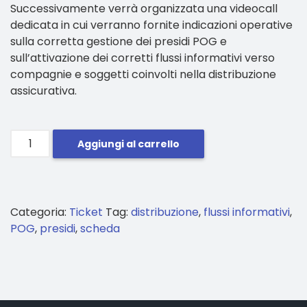
Successivamente verrà organizzata una videocall
dedicata in cui verranno fornite indicazioni operative
sulla corretta gestione dei presidi POG e
sull’attivazione dei corretti flussi informativi verso
compagnie e soggetti coinvolti nella distribuzione
assicurativa.
Assistenza
Aggiungi al carrello
sui
presidi
POG
prodotto
Categoria:
Ticket
Tag:
distribuzione
,
flussi informativi
,
quantità
POG
,
presidi
,
scheda