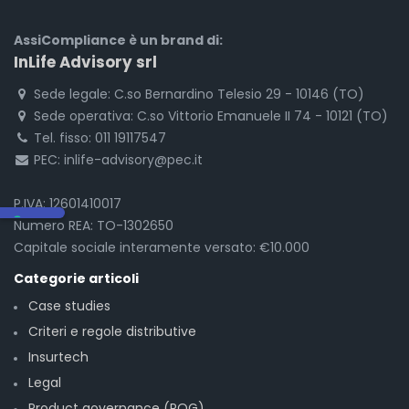
AssiCompliance è un brand di:
InLife Advisory srl
Sede legale: C.so Bernardino Telesio 29 - 10146 (TO)
Sede operativa: C.so Vittorio Emanuele II 74 - 10121 (TO)
Tel. fisso: 011 19117547
PEC: inlife-advisory@pec.it
P.IVA: 12601410017
Numero REA: TO-1302650
Capitale sociale interamente versato: €10.000
Categorie articoli
Case studies
Criteri e regole distributive
Insurtech
Legal
Product governance (POG)