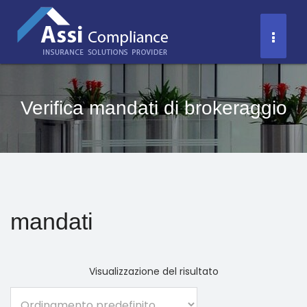
Salta
al
Toggl
contenuto
Naviga
Verifica mandati di brokeraggio
mandati
Visualizzazione del risultato