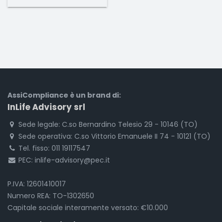
AssiCompliance è un brand di:
InLife Advisory srl
Sede legale: C.so Bernardino Telesio 29 - 10146 (TO)
Sede operativa: C.so Vittorio Emanuele II 74 - 10121 (TO)
Tel. fisso: 011 19117547
PEC: inlife-advisory@pec.it
P.IVA: 12601410017
Numero REA: TO-1302650
Capitale sociale interamente versato: €10.000