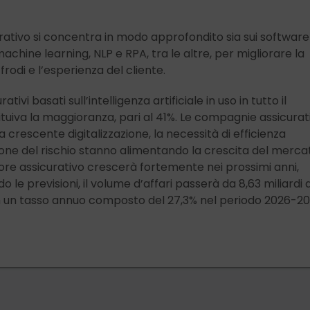
curativo si concentra in modo approfondito sia sui software
achine learning, NLP e RPA, tra le altre, per migliorare la
e frodi e l’esperienza del cliente.
tivi basati sull’intelligenza artificiale in uso in tutto il
ituiva la maggioranza, pari al 41%. Le compagnie assicurat
a crescente digitalizzazione, la necessità di efficienza
ione del rischio stanno alimentando la crescita del merca
tore assicurativo crescerà fortemente nei prossimi anni,
le previsioni, il volume d’affari passerà da 8,63 miliardi d
 con un tasso annuo composto del 27,3% nel periodo 2026-20