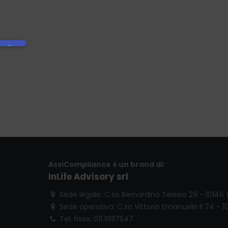
AssiCompliance è un brand di:
InLife Advisory srl
Sede legale: C.so Bernardino Telesio 29 - 10146
Sede operativa: C.so Vittorio Emanuele II 74 - 1
Tel. fisso: 011 19117547