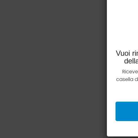
Vuoi r
del
Riceve
casella 