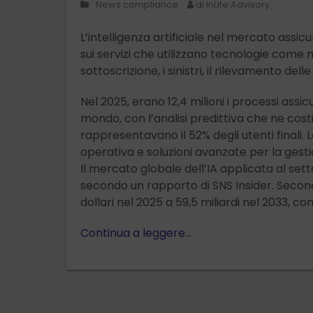
News compliance
di InLife Advisory
L’intelligenza artificiale nel mercato assi
sui servizi che utilizzano tecnologie come m
sottoscrizione, i sinistri, il rilevamento dell
Nel 2025, erano 12,4 milioni i processi assicura
mondo, con l’analisi predittiva che ne cost
rappresentavano il 52% degli utenti finali. L
operativa e soluzioni avanzate per la gest
Il mercato globale dell’IA applicata al set
secondo un rapporto di SNS Insider. Secondo 
dollari nel 2025 a 59,5 miliardi nel 2033,
Continua a leggere…