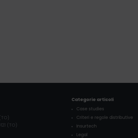
Categorie articoli
Case studies
Criteri e regole distributive
 (TO)
0121 (TO)
Insurtech
Legal