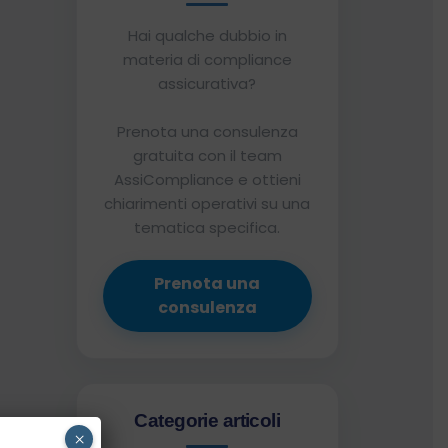
Hai qualche dubbio in
materia di compliance
assicurativa?
Prenota una consulenza
gratuita con il team
AssiCompliance e ottieni
chiarimenti operativi su una
tematica specifica.
Prenota una
consulenza
Categorie articoli
×