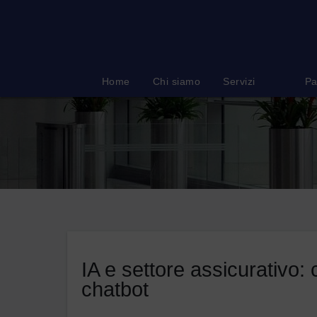
Salta
al
contenuto
Home
Chi siamo
Servizi
Pa
IA e settore assicurativo: c
chatbot