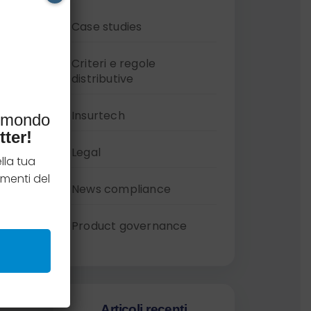
Case studies
Criteri e regole
distributive
Insurtech
l mondo
tter!
Legal
lla tua
menti del
News compliance
Product governance
Articoli recenti