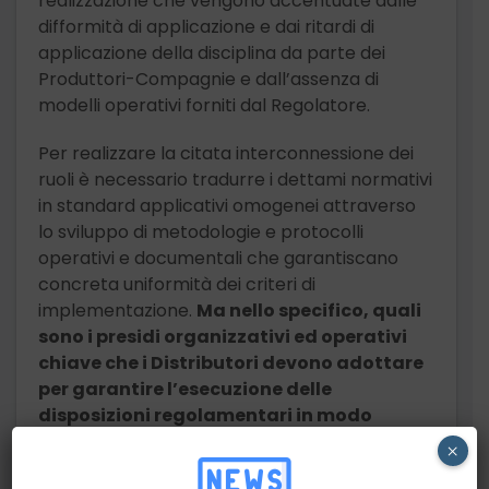
realizzazione che vengono accentuate dalle
difformità di applicazione e dai ritardi di
applicazione della disciplina da parte dei
Produttori-Compagnie e dall’assenza di
modelli operativi forniti dal Regolatore.
Per realizzare la citata interconnessione dei
ruoli è necessario tradurre i dettami normativi
in standard applicativi omogenei attraverso
lo sviluppo di metodologie e protocolli
operativi e documentali che garantiscano
concreta uniformità dei criteri di
implementazione.
Ma nello specifico, quali
sono i presidi organizzativi ed operativi
chiave che i Distributori devono adottare
per garantire l’esecuzione delle
disposizioni regolamentari in modo
efficace e sistematico sia nella fase pre-
×
vendita che in quella di post-vendita?