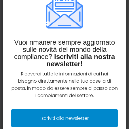
Scoprilo guardando l’intervento di Guido
Cappa, founder e managing partner di InLife
Advisory, al webinar sullo stato di applicazione
dei presidi POG tra gli intermediari assicurativi
organizzato da
IIA (Italian Insurtech
Association)
.
Vuoi rimanere sempre aggiornato
sulle novità del mondo della
Buona visione!
compliance?
Iscriviti alla nostra
newsletter!
Riceverai tutte le informazioni di cui hai
Leggi tutto
bisogno direttamente nella tua casella di
posta, in modo da essere sempre al passo con
i cambiamenti del settore.
Cerca nel sito
Iscriviti alla newsletter