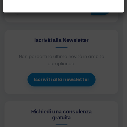
⌕
Iscriviti alla Newsletter
Non perderti le ultime novità in ambito
compliance.
Iscriviti alla newsletter
Richiedi una consulenza
gratuita