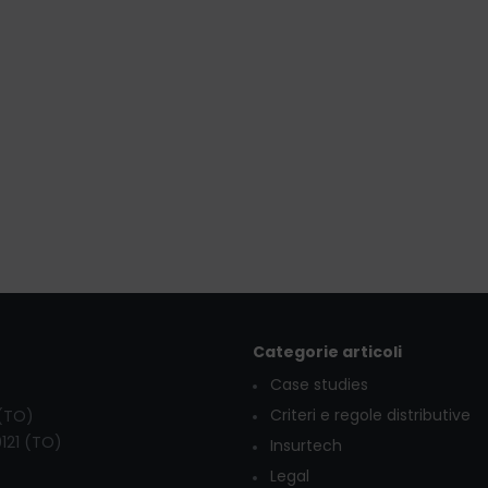
Categorie articoli
Case studies
Criteri e regole distributive
 (TO)
0121 (TO)
Insurtech
Legal