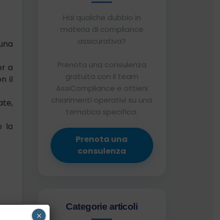
Hai qualche dubbio in
materia di compliance
assicurativa?
 una
Prenota una consulenza
er a
gratuita con il team
n il
AssiCompliance e ottieni
chiarimenti operativi su una
ate,
tematica specifica.
o la
Prenota una
consulenza
Categorie articoli
×