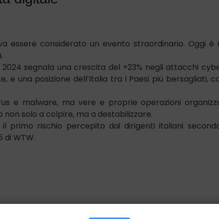
va essere considerato un evento straordinario. Oggi è
.
it 2024 segnala una crescita del +23% negli attacchi cyb
 e una posizione dell’Italia tra i Paesi più bersagliati, co
irus e malware, ma vere e proprie operazioni organizz
 non solo a colpire, ma a destabilizzare.
il primo rischio percepito dai dirigenti italiani second
25 di WTW.