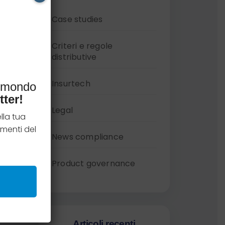
Case studies
Criteri e regole
distributive
Insurtech
l mondo
tter!
Legal
lla tua
menti del
News compliance
Product governance
Articoli recenti