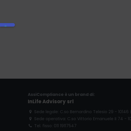
AssiCompliance è un brand di:
InLife Advisory srl
Sede legale: C.so Bernardino Telesio 29 - 10146
Sede operativa: C.so Vittorio Emanuele II 74 - 1
Tel. fisso: 011 19117547