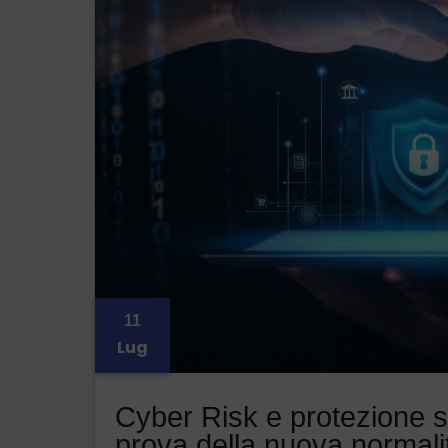
11
Lug
Cyber Risk e protezione str
prova della nuova normalit