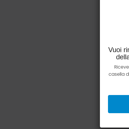
Vuoi r
del
Riceve
casella 