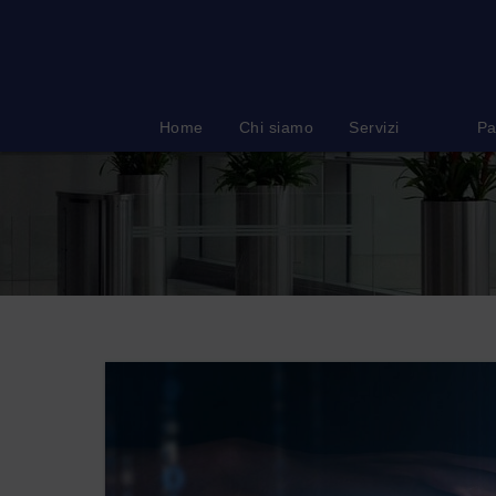
Salta
al
contenuto
Home
Chi siamo
Servizi
Pa