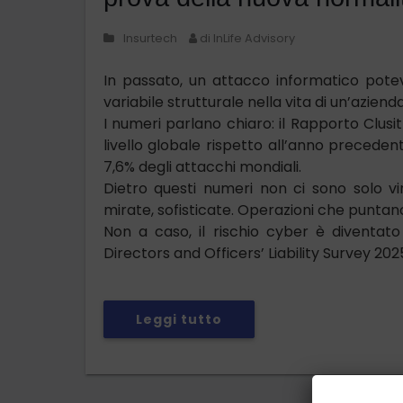
Insurtech
di InLife Advisory
In passato, un attacco informatico pote
variabile strutturale nella vita di un’azienda
I numeri parlano chiaro: il Rapporto Clus
livello globale rispetto all’anno precedente,
7,6% degli attacchi mondiali.
Dietro questi numeri non ci sono solo v
mirate, sofisticate. Operazioni che puntano
Non a caso, il rischio cyber è diventato 
Directors and Officers’ Liability Survey 20
Leggi tutto