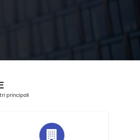
E
ri principali