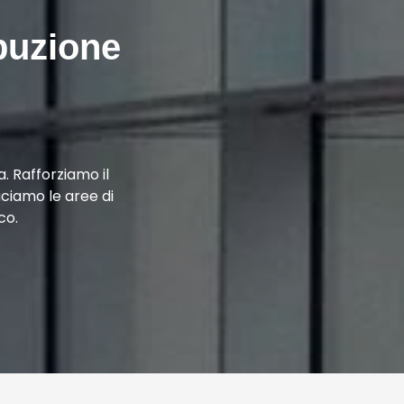
ibuzione
a. Rafforziamo il
uciamo le aree di
co.