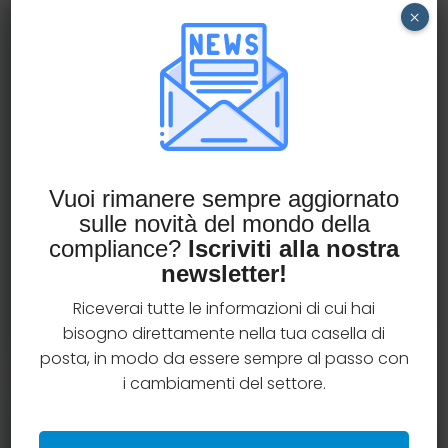
×
Richiedi una consulenza
gratuita
Hai qualche dubbio in materia di compliance
assicurativa?
Vuoi rimanere sempre aggiornato
Prenota una consulenza gratuita con il team
sulle novità del mondo della
AssiCompliance e ottieni chiarimenti operativi
compliance?
Iscriviti alla nostra
su una tematica specifica.
newsletter!
Prenota una consulenza
Riceverai tutte le informazioni di cui hai
bisogno direttamente nella tua casella di
posta, in modo da essere sempre al passo con
i cambiamenti del settore.
Categorie articoli