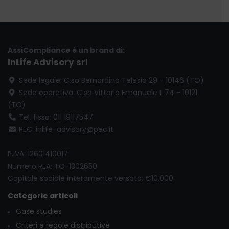
AssiCompliance è un brand di:
InLife Advisory srl
Sede legale: C.so Bernardino Telesio 29 - 10146 (TO)
Sede operativa: C.so Vittorio Emanuele II 74 - 10121
(TO)
Tel. fisso: 011 19117547
PEC: inlife-advisory@pec.it
P.IVA: 12601410017
Numero REA: TO-1302650
Capitale sociale interamente versato: €10.000
Categorie articoli
Case studies
Criteri e regole distributive