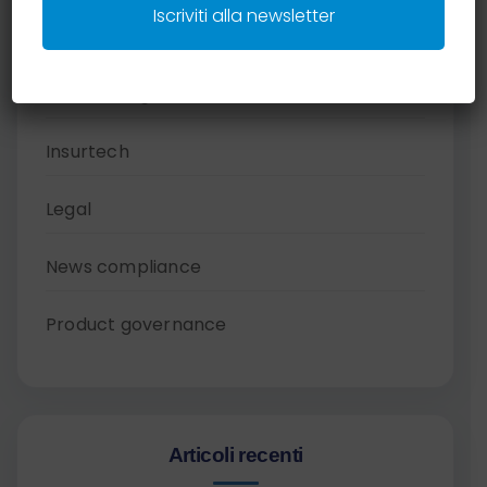
Iscriviti alla newsletter
Case studies
Criteri e regole distributive
Insurtech
Legal
News compliance
Product governance
Articoli recenti