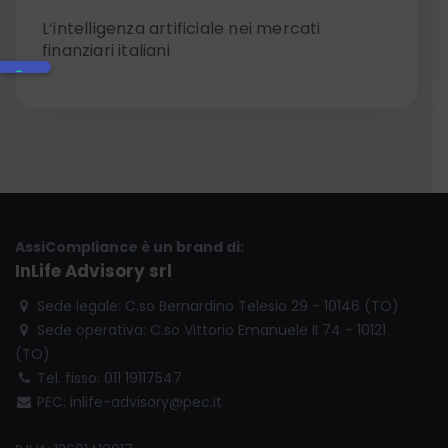
L’intelligenza artificiale nei mercati
finanziari italiani
AssiCompliance è un brand di:
InLife Advisory srl
Sede legale: C.so Bernardino Telesio 29 - 10146 (TO)
Sede operativa: C.so Vittorio Emanuele II 74 - 10121
(TO)
Tel. fisso: 011 19117547
PEC: inlife-advisory@pec.it