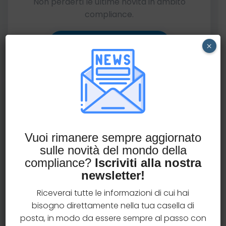
Non perderti le ultime novità in ambito
compliance.
Iscriviti alla newsletter
×
Richiedi una consulenza
gratuita
Vuoi rimanere sempre aggiornato
Hai qualche dubbio in materia di compliance
sulle novità del mondo della
assicurativa?
compliance?
Iscriviti alla nostra
newsletter!
Prenota una consulenza gratuita con il team
AssiCompliance e ottieni chiarimenti operativi
Riceverai tutte le informazioni di cui hai
su una tematica specifica.
bisogno direttamente nella tua casella di
posta, in modo da essere sempre al passo con