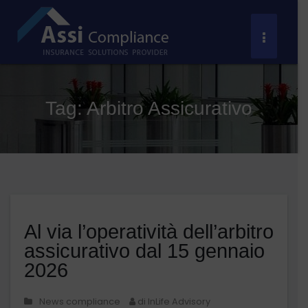
Salta
al
Toggle
contenuto
Navigat
Tag:
Arbitro Assicurativo
Al via l’operatività dell’arbitro
assicurativo dal 15 gennaio
2026
News compliance
di InLife Advisory