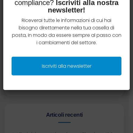
Case studies
compliance?
Iscriviti alla nostra
newsletter!
Criteri e regole distributive
Riceverai tutte le informazioni di cui hai
bisogno direttamente nella tua casella di
Insurtech
posta, in modo da essere sempre al passo con
i cambiamenti del settore.
Legal
News compliance
Iscriviti alla newsletter
Product governance
Articoli recenti