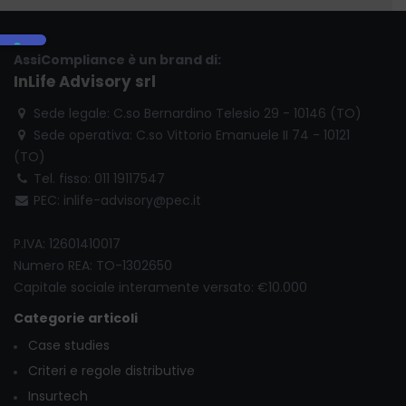
AssiCompliance è un brand di:
InLife Advisory srl
Sede legale: C.so Bernardino Telesio 29 - 10146 (TO)
Sede operativa: C.so Vittorio Emanuele II 74 - 10121
(TO)
Tel. fisso: 011 19117547
PEC: inlife-advisory@pec.it
P.IVA: 12601410017
Numero REA: TO-1302650
Capitale sociale interamente versato: €10.000
Categorie articoli
Case studies
Criteri e regole distributive
Insurtech