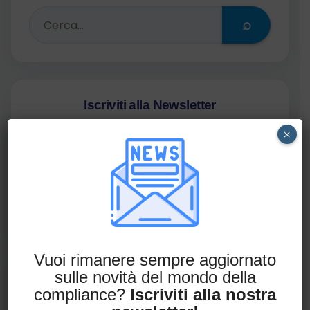
⌕
Iscriviti alla Newsletter
×
Non perderti le ultime novità in ambito
compliance.
Iscriviti alla newsletter
Vuoi rimanere sempre aggiornato
sulle novità del mondo della
Richiedi una consulenza
compliance?
Iscriviti alla nostra
gratuita