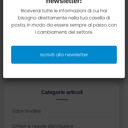
newsletter!
Hai qualche dubbio in materia di compliance
Riceverai tutte le informazioni di cui hai
assicurativa?
bisogno direttamente nella tua casella di
posta, in modo da essere sempre al passo con
Prenota una consulenza gratuita con il team
i cambiamenti del settore.
AssiCompliance e ottieni chiarimenti operativi
su una tematica specifica.
Iscriviti alla newsletter
Prenota una consulenza
Categorie articoli
Case studies
Criteri e regole distributive