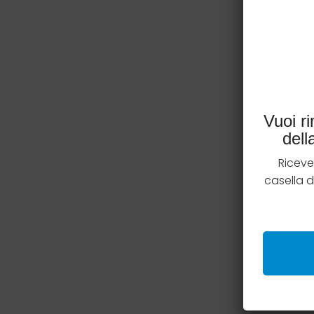
Vuoi r
del
Riceve
casella 