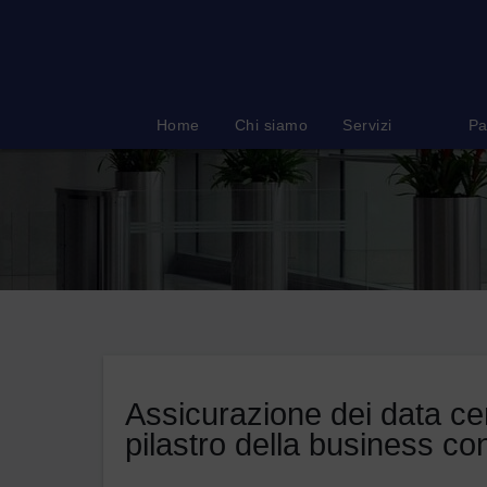
Salta
al
contenuto
Home
Chi siamo
Servizi
Pa
Assicurazione dei data cen
pilastro della business con