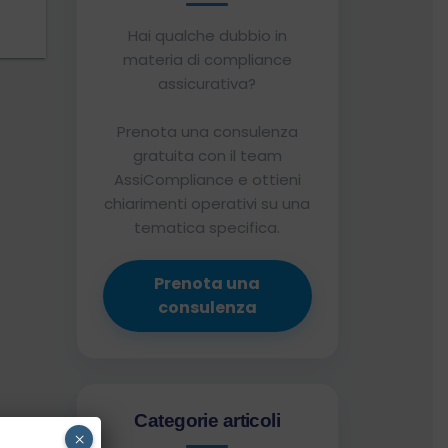
Hai qualche dubbio in
materia di compliance
assicurativa?
Prenota una consulenza
gratuita con il team
AssiCompliance e ottieni
chiarimenti operativi su una
tematica specifica.
Prenota una
consulenza
Categorie articoli
×