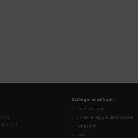
Categorie articoli
Case studies
Criteri e regole distributive
 (TO)
0121 (TO)
Insurtech
Legal