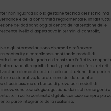
nter non riguarda solo la gestione tecnica del rischio, ma
overnance e della conformità regolamentare. Infrastruttu
otezione dei dati sono oggi al centro dell’attenzione delle
escente livello di aspettativa in termini di controllo,
ive e gli intermediari sono chiamati a rafforzare
ess continuity e compliance, adottando modelli di
ork di controllo in grado di dimostrare l’effettiva capacità
nternazionali, requisiti di audit, gestione dei fornitori critic
diventano elementi centrali nella costruzione di copertur
settore assicurativo, la protezione dei data center
a di business, ma un banco di prova per modelli di
innovazione tecnologica, gestione dei rischi emergenti e
contesto in cui la continuità digitale coincide sempre più c
enta parte integrante della resilienza.