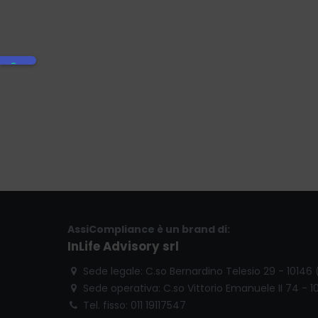
AssiCompliance è un brand di:
InLife Advisory srl
Sede legale: C.so Bernardino Telesio 29 - 10146
Sede operativa: C.so Vittorio Emanuele II 74 - 1
Tel. fisso: 011 19117547