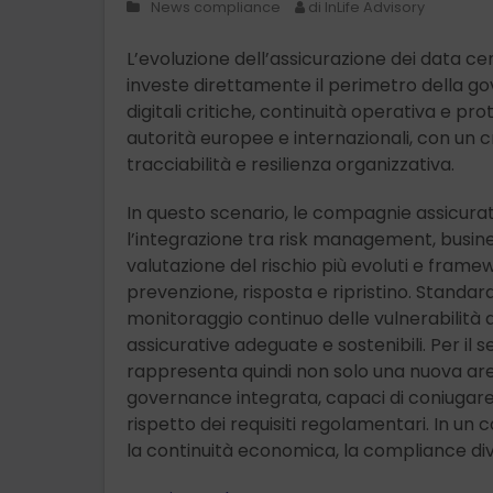
News compliance
di InLife Advisory
L’evoluzione dell’assicurazione dei data ce
investe direttamente il perimetro della g
digitali critiche, continuità operativa e pr
autorità europee e internazionali, con un cr
tracciabilità e resilienza organizzativa.
In questo scenario, le compagnie assicurat
l’integrazione tra risk management, busin
valutazione del rischio più evoluti e framew
prevenzione, risposta e ripristino. Standard i
monitoraggio continuo delle vulnerabilità 
assicurative adeguate e sostenibili. Per il 
rappresenta quindi non solo una nuova are
governance integrata, capaci di coniugare 
rispetto dei requisiti regolamentari. In un 
la continuità economica, la compliance div