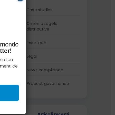
Case studies
Criteri e regole
distributive
Insurtech
l mondo
tter!
Legal
lla tua
menti del
News compliance
Product governance
Articoli recenti