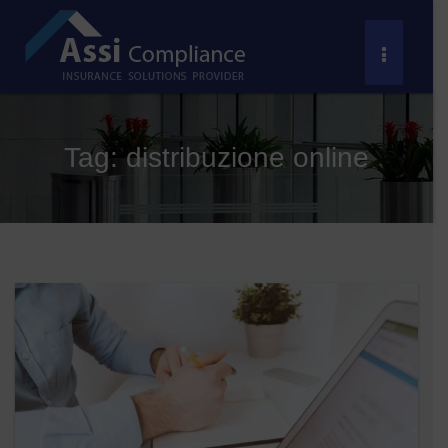
Salta
al
Toggle
contenuto
Navigat
Tag:
distribuzione online