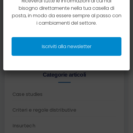
Riceverai tutte le informazioni di cui hai
bisogno direttamente nella tua casella di
Prenota una consulenza gratuita con il team
posta, in modo da essere sempre al passo con
AssiCompliance e ottieni chiarimenti operativi
i cambiamenti del settore.
su una tematica specifica.
Prenota una consulenza
Iscriviti alla newsletter
Categorie articoli
Case studies
Criteri e regole distributive
Insurtech