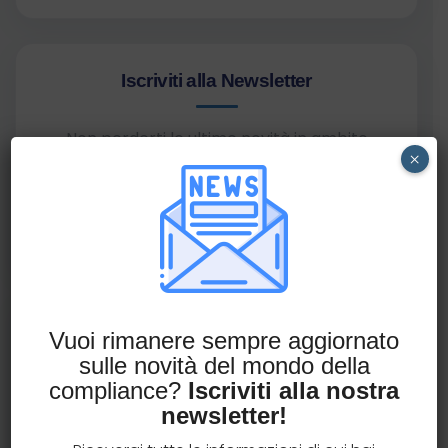
Iscriviti alla Newsletter
Non perderti le ultime novità in ambito
×
compliance.
Iscriviti alla newsletter
Richiedi una consulenza
Vuoi rimanere sempre aggiornato
gratuita
sulle novità del mondo della
compliance?
Iscriviti alla nostra
Hai qualche dubbio in materia di compliance
newsletter!
assicurativa?