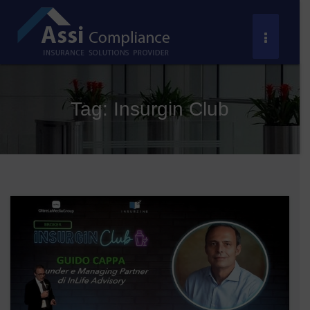
Salta
al
Toggle
contenuto
Navigat
Tag:
Insurgin Club