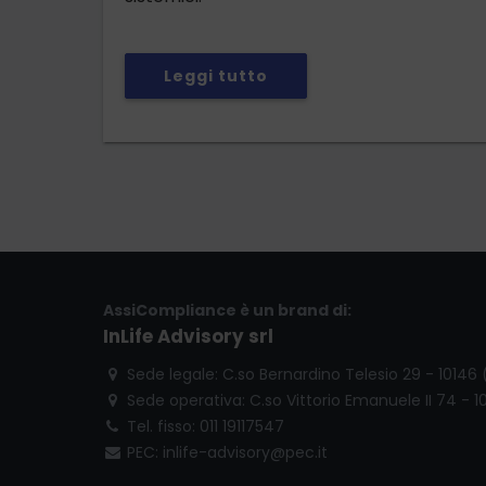
Leggi tutto
AssiCompliance è un brand di:
InLife Advisory srl
Sede legale: C.so Bernardino Telesio 29 - 10146
Sede operativa: C.so Vittorio Emanuele II 74 - 1
Tel. fisso: 011 19117547
PEC: inlife-advisory@pec.it