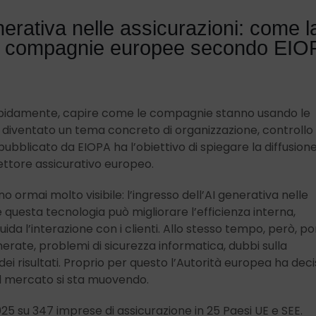
generativa nelle assicurazioni: come l
e compagnie europee secondo EIO
apidamente, capire come le compagnie stanno usando le
è diventato un tema concreto di organizzazione, controllo 
t pubblicato da EIOPA ha l’obiettivo di spiegare la diffusion
 settore assicurativo europeo.
rmai molto visibile: l’ingresso dell’AI generativa nelle
questa tecnologia può migliorare l’efficienza interna,
uida l’interazione con i clienti. Allo stesso tempo, però, po
enerate, problemi di sicurezza informatica, dubbi sulla
 dei risultati. Proprio per questo l’Autorità europea ha dec
il mercato si sta muovendo.
025 su 347 imprese di assicurazione in 25 Paesi UE e SEE.