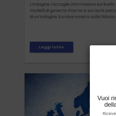
L’indagine raccoglie informazioni sul livello d
modelli di governo interno e sui rischi perc
di un’indagine Eurobarometro sulla fiducia
Leggi tutto
Vuoi r
del
Riceve