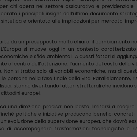
 per chi opera nel settore assicurativo e previdenziale.
orato i principali insight dell’ultimo documento strate
sintetica e orientata alle implicazioni per mercato, imp
rte da un presupposto molto chiaro: il cambiamento n
 L’Europa si muove oggi in un contesto caratterizzat
à economiche e sfide ambientali. A questi fattori si aggiun
 al centro dell’attenzione: l’aumento del costo della vi
e. Non si tratta solo di variabili economiche, ma di quest
le persone nella fase finale della vita. Parallelamente, ri
stici: stanno diventando fattori strutturali che incidono s
cittadini europei.
a una direzione precisa: non basta limitarsi a reagire 
inché politiche e iniziative producano benefici concreti
 un’evoluzione della supervisione europea, che dovrà es
ace di accompagnare trasformazioni tecnologiche e ri