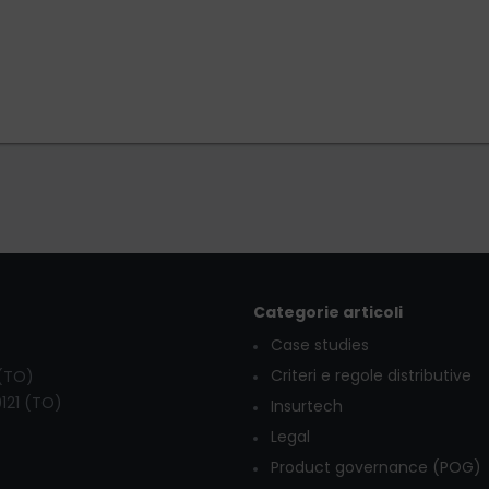
Categorie articoli
Case studies
Criteri e regole distributive
 (TO)
0121 (TO)
Insurtech
Legal
Product governance (POG)