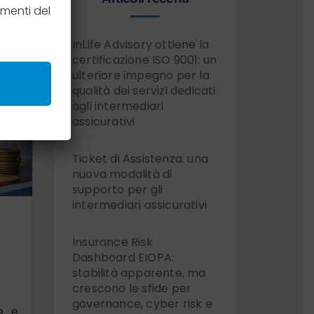
menti del
InLife Advisory ottiene la
certificazione ISO 9001: un
ulteriore impegno per la
qualità dei servizi dedicati
agli intermediari
assicurativi
Ticket di Assistenza: una
nuova modalità di
supporto per gli
intermediari assicurativi
Insurance Risk
Dashboard EIOPA:
stabilità apparente, ma
crescono le sfide per
governance, cyber risk e
e e