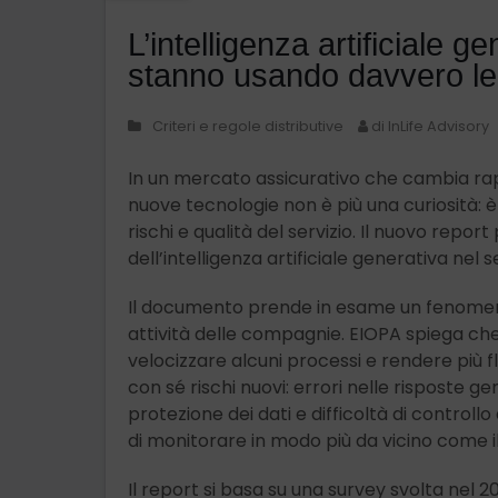
L’intelligenza artificiale 
stanno usando davvero l
Criteri e regole distributive
di InLife Advisory
In un mercato assicurativo che cambia r
nuove tecnologie non è più una curiosità: 
rischi e qualità del servizio. Il nuovo repor
dell’intelligenza artificiale generativa nel
Il documento prende in esame un fenomeno o
attività delle compagnie. EIOPA spiega che 
velocizzare alcuni processi e rendere più fl
con sé rischi nuovi: errori nelle risposte g
protezione dei dati e difficoltà di controllo
di monitorare in modo più da vicino come 
Il report si basa su una survey svolta nel 2