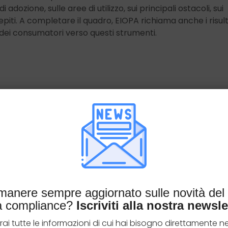
i adozione, sulle aree di utilizzo, sui principali ostacoli, sui
epiti. A completare il quadro, EIOPA richiama anche i risult
 dei consumatori verso questi strumenti.
imanere sempre aggiornato sulle novità de
la compliance?
Iscriviti alla nostra newsle
rai tutte le informazioni di cui hai bisogno direttamente ne