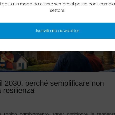
di posta, in modo da essere sempre al passo con i cambia
settore.
Iscriviti alla newsletter
il 2030: perché semplificare non
 resilienza
n rapido cambiamento, saper anticipare le tendenz