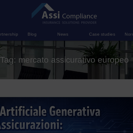
rtnership
Blog
News
Case studies
Nor
Tag:
mercato assicurativo europeo