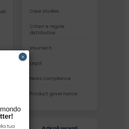
Case studies
ati
Criteri e regole
distributive
Insurtech
×
Legal
News compliance
Product governance
l mondo
tter!
lla tua
Articoli recenti