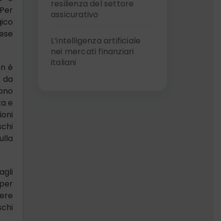
resilienza del settore
 Per
assicurativo
gico
rese
L’intelligenza artificiale
nei mercati finanziari
italiani
on è
o da
gono
ta e
ioni
schi
ulla
agli
 per
sere
schi