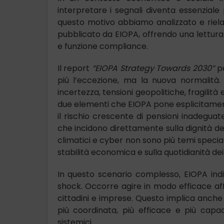
interpretare i segnali diventa essenziale
questo motivo abbiamo analizzato e rielab
pubblicato da EIOPA, offrendo una lettura 
e funzione compliance.
Il report
“EIOPA Strategy Towards 2030”
pa
più l’eccezione, ma la nuova normalità.
incertezza, tensioni geopolitiche, fragilit
due elementi che EIOPA pone esplicitamente
il rischio crescente di pensioni inadeguat
che incidono direttamente sulla dignità del
climatici e cyber non sono più temi speciali
stabilità economica e sulla quotidianità dei 
In questo scenario complesso, EIOPA indic
shock. Occorre agire in modo efficace aff
cittadini e imprese. Questo implica anche
più coordinata, più efficace e più cap
sistemici.