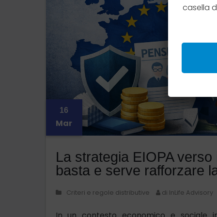
casella 
16
Mar
La strategia EIOPA verso 
basta e serve rafforzare la
Criteri e regole distributive
di InLife Advisory
In un contesto economico e sociale i