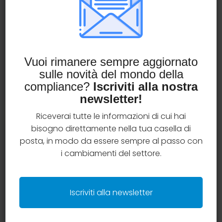
assicurativa?
Prenota una consulenza gratuita con il team
AssiCompliance e ottieni chiarimenti operativi
su una tematica specifica.
Vuoi rimanere sempre aggiornato
sulle novità del mondo della
Prenota una consulenza
compliance?
Iscriviti alla nostra
newsletter!
Riceverai tutte le informazioni di cui hai
bisogno direttamente nella tua casella di
Categorie articoli
posta, in modo da essere sempre al passo con
i cambiamenti del settore.
Case studies
Criteri e regole distributive
Iscriviti alla newsletter
Insurtech