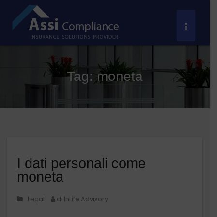
Salta
al
Toggle
contenuto
Navigat
Tag:
moneta
I dati personali come
moneta
Legal
di InLife Advisory