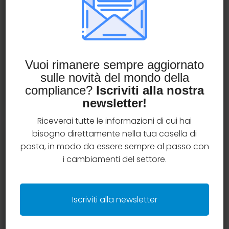
assicurativa?
Prenota una consulenza gratuita con il team
AssiCompliance e ottieni chiarimenti operativi
su una tematica specifica.
Vuoi rimanere sempre aggiornato
sulle novità del mondo della
Prenota una consulenza
compliance?
Iscriviti alla nostra
newsletter!
Riceverai tutte le informazioni di cui hai
bisogno direttamente nella tua casella di
Categorie articoli
posta, in modo da essere sempre al passo con
i cambiamenti del settore.
Case studies
Iscriviti alla newsletter
Criteri e regole distributive
Insurtech