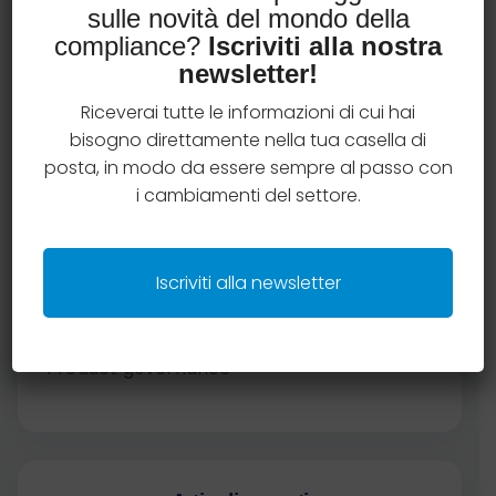
Categorie articoli
sulle novità del mondo della
compliance?
Iscriviti alla nostra
newsletter!
Case studies
Riceverai tutte le informazioni di cui hai
Criteri e regole distributive
bisogno direttamente nella tua casella di
posta, in modo da essere sempre al passo con
Insurtech
i cambiamenti del settore.
Legal
Iscriviti alla newsletter
News compliance
Product governance