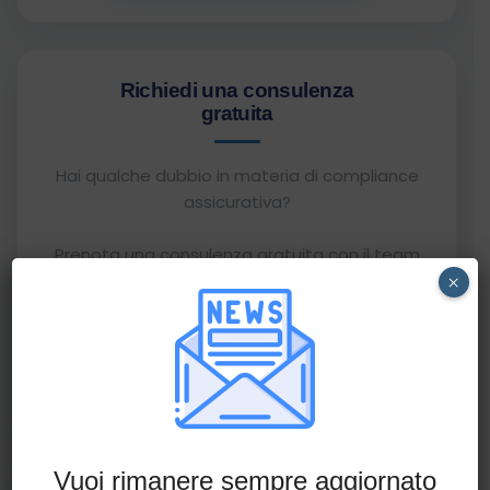
Richiedi una consulenza
gratuita
Hai qualche dubbio in materia di compliance
assicurativa?
Prenota una consulenza gratuita con il team
AssiCompliance e ottieni chiarimenti operativi
×
su una tematica specifica.
Prenota una consulenza
Vuoi rimanere sempre aggiornato