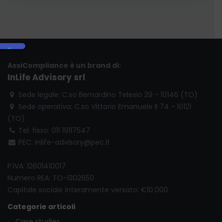
AssiCompliance è un brand di:
InLife Advisory srl
Sede legale: C.so Bernardino Telesio 29 - 10146 (TO)
Sede operativa: C.so Vittorio Emanuele II 74 - 10121
(TO)
Tel. fisso: 011 19117547
PEC: inlife-advisory@pec.it
P.IVA: 12601410017
Numero REA: TO-1302650
Capitale sociale interamente versato: €10.000
Categorie articoli
Case studies