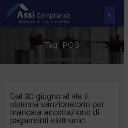
Salta
al
Toggle
contenuto
Navigat
Tag:
POS
Dal 30 giugno al via il
sistema sanzionatorio per
mancata accettazione di
pagamenti elettronici