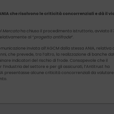
NIA che risolvono le criticità concorrenziali e dà il vi
el Mercato
ha chiuso il procedimento istruttorio, avviato il 
elativamente al “
progetto antifrode
“.
omunicazione inviata all’AGCM dalla stessa ANIA, relativa 
nni, che prevede, tra l’altro, la realizzazione di banche dat
are indicatori del rischio di frode. Consapevole che il
’industria del settore e per gli assicurati, l’Antitrust ha
NIA presentasse alcune criticità concorrenziali da valutare
nto.