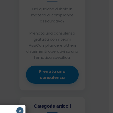
Hai qualche dubbio in
materia di compliance
assicurativa?
Prenota una consulenza
gratuita con il team
AssiCompliance e ottieni
chiarimenti operativi su una
tematica specifica.
Prenota una
consulenza
Categorie articoli
×