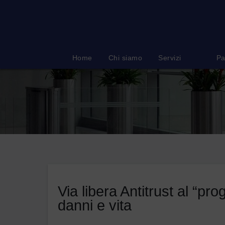
Salta
al
contenuto
Home
Chi siamo
Servizi
Pa
Via libera Antitrust al “pro
danni e vita