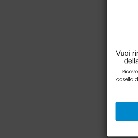
Vuoi r
del
Riceve
casella 