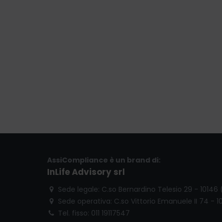
AssiCompliance è un brand di:
InLife Advisory srl
Sede legale: C.so Bernardino Telesio 29 - 10146
Sede operativa: C.so Vittorio Emanuele II 74 - 1
Tel. fisso: 011 19117547