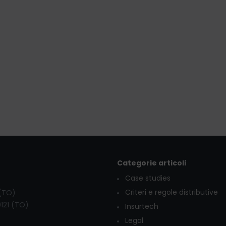
Categorie articoli
Case studies
Criteri e regole distributive
 (TO)
0121 (TO)
Insurtech
Legal