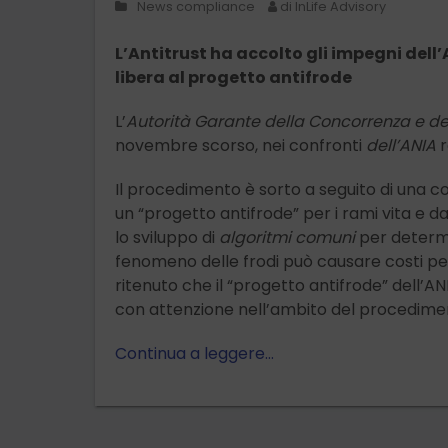
News compliance
di InLife Advisory
L’Antitrust ha accolto gli impegni dell’A
libera al progetto antifrode
L’
Autorità Garante della Concorrenza e d
novembre scorso, nei confronti
dell’ANIA
r
Il procedimento è sorto a seguito di una c
un “progetto antifrode” per i rami vita e da
lo sviluppo di
algoritmi comuni
per determin
fenomeno delle frodi può causare costi per l
ritenuto che il “progetto antifrode” dell’A
con attenzione nell’ambito del procedime
Continua a leggere…