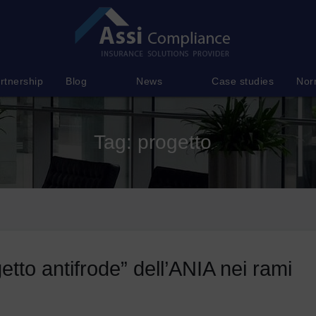
rtnership
Blog
News
Case studies
Nor
Tag:
progetto
getto antifrode” dell’ANIA nei rami