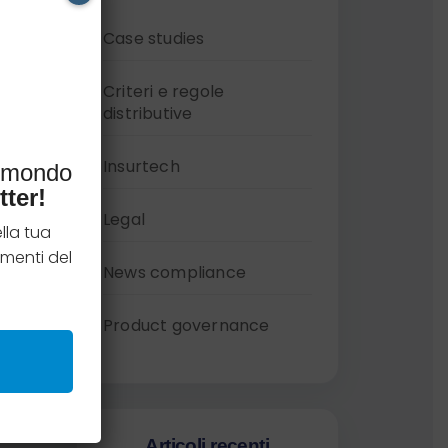
Case studies
Criteri e regole
distributive
Insurtech
l mondo
tter!
Legal
lla tua
menti del
News compliance
Product governance
Articoli recenti