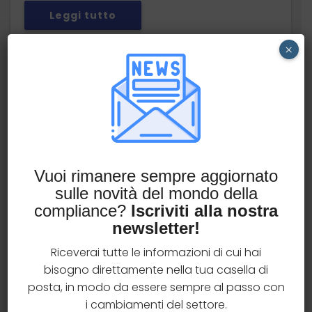
Leggi tutto
×
Antitrust chiude l’istruttoria
sul cartello RCA
Vuoi rimanere sempre aggiornato
Legal
di InLife Advisory
sulle novità del mondo della
L’
Antitrust
ha deciso di chiudere senza
compliance?
Iscriviti alla nostra
accuse l’indagine su un presunto cartello tra
newsletter!
compagnie assicurative e società di
Riceverai tutte le informazioni di cui hai
comparazione prezzi per limitare la
bisogno direttamente nella tua casella di
concorrenza nel settore delle assicurazioni
posta, in modo da essere sempre al passo con
auto.
i cambiamenti del settore.