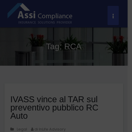
Salta
al
Toggle
contenuto
Navigat
Tag:
RCA
IVASS vince al TAR sul
preventivo pubblico RC
Auto
Legal
di InLife Advisory