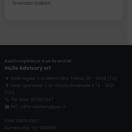
finanziari italiani
AssiCompliance è un brand di:
InLife Advisory srl
Sede legale: C.so Bernardino Telesio 29 - 10146 (TO)
Sede operativa: C.so Vittorio Emanuele II 74 - 10121
(TO)
Tel. fisso: 011 19117547
PEC: inlife-advisory@pec.it
P.IVA: 12601410017
Numero REA: TO-1302650