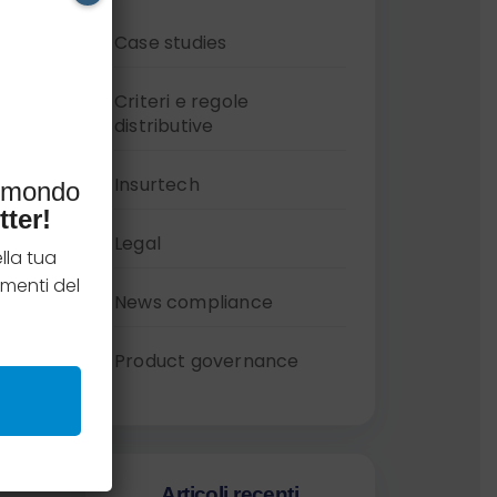
Case studies
Criteri e regole
distributive
Insurtech
l mondo
tter!
Legal
lla tua
menti del
News compliance
Product governance
Articoli recenti