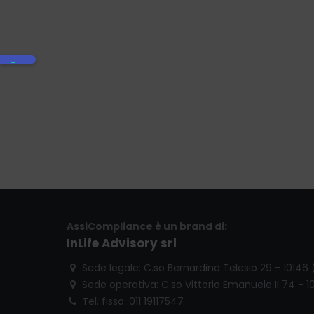
AssiCompliance è un brand di:
InLife Advisory srl
Sede legale: C.so Bernardino Telesio 29 - 10146
Sede operativa: C.so Vittorio Emanuele II 74 - 1
Tel. fisso: 011 19117547