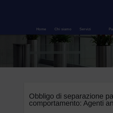
Salta
al
contenuto
Home
Chi siamo
Servizi
Pa
Obbligo di separazione pat
comportamento: Agenti anc