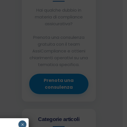
Hai qualche dubbio in
materia di compliance
assicurativa?
Prenota una consulenza
gratuita con il team
AssiCompliance e ottieni
chiarimenti operativi su una
tematica specifica.
Prenota una
consulenza
Categorie articoli
×