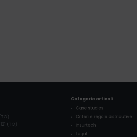
Categorie articoli
Case studies
Criteri e regole distributive
 (TO)
0121 (TO)
Insurtech
Legal