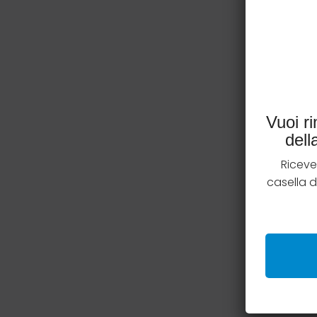
Vuoi r
del
Riceve
casella 