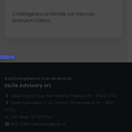
L’intelligenza artificiale nei mercati
finanziari italiani
AssiCompliance è un brand di:
InLife Advisory srl
Sede legale: C.so Bernardino Telesio 29 - 10146 (TO)
Sede operativa: C.so Vittorio Emanuele II 74 - 10121
(TO)
Tel. fisso: 011 19117547
PEC: inlife-advisory@pec.it