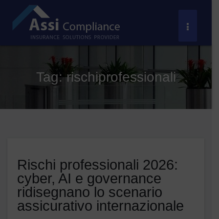
Salta
al
Toggle
contenuto
Navigat
Tag:
rischiprofessionali
Rischi professionali 2026:
cyber, AI e governance
ridisegnano lo scenario
assicurativo internazionale