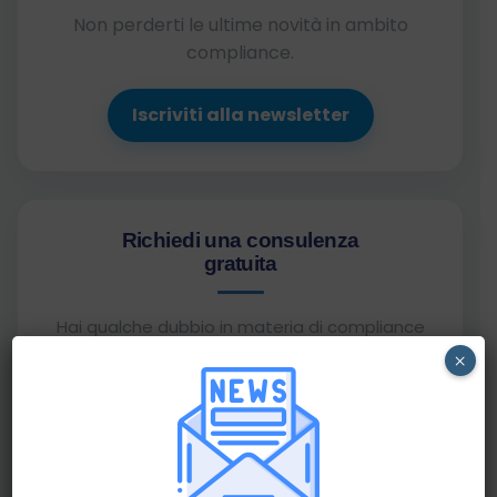
Non perderti le ultime novità in ambito
compliance.
Iscriviti alla newsletter
Richiedi una consulenza
gratuita
Hai qualche dubbio in materia di compliance
assicurativa?
×
Prenota una consulenza gratuita con il team
AssiCompliance e ottieni chiarimenti operativi
su una tematica specifica.