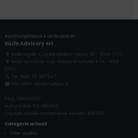
AssiCompliance è un brand di:
InLife Advisory srl
Sede legale: C.so Bernardino Telesio 29 - 10146 (TO)
Sede operativa: C.so Vittorio Emanuele II 74 - 10121
(TO)
Tel. fisso: 011 19117547
PEC: inlife-advisory@pec.it
P.IVA: 12601410017
Numero REA: TO-1302650
Capitale sociale interamente versato: €10.000
Categorie articoli
Case studies