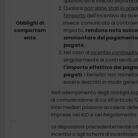
quantificati e indicati separat
Qualora
non siano stati in grad
l’importo
dell’incentivo da ric
Obblighi di
invece comunicato ai contraenti
comportam
importo,
rendono noto succe
ento
ammontare del pagamento o 
pagato
;
Nel caso di
incentivi continuativ
singolarmente ai contraenti, a
l’importo effettivo dei paga
pagati
. I benefici non moneta
essere descritti in modo gener
Nell’adempimento degli obblighi sopra
di comunicazione di cui all’articolo 1
intermediari possono avvalersi delle
imprese nel KID e nel Regolamento IV
Le disposizioni precedentemente cit
incentivi o agli schemi di incentiva