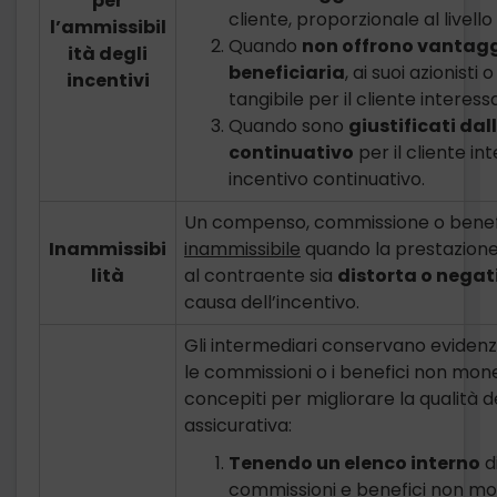
per
cliente, proporzionale al livello 
l’ammissibil
Quando
non offrono vantaggi
ità degli
beneficiaria
, ai suoi azionist
incentivi
tangibile per il cliente interess
Quando sono
giustificati dal
continuativo
per il cliente in
incentivo continuativo.
Un compenso, commissione o benef
Inammissibi
inammissibile
quando la prestazione d
lità
al contraente sia
distorta o nega
causa dell’incentivo.
Gli intermediari conservano evidenz
le commissioni o i benefici non mone
concepiti per migliorare la qualità del
assicurativa:
Tenendo un elenco interno
di
commissioni e benefici non mone