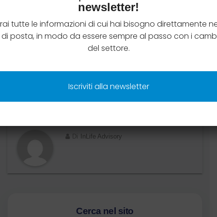
newsletter!
Contattaci via mail a
info@inlifeadvisory.it
rai tutte le informazioni di cui hai bisogno direttamente ne
oppure
 di posta, in modo da essere sempre al passo con i cam
del settore.
Chiamaci
Iscriviti alla newsletter
Di
InLife Advisory
Cerca nel sito