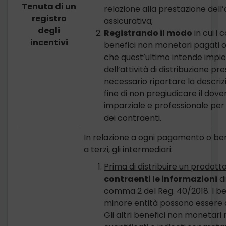
Tenuta di un
relazione alla prestazione dell’a
registro
assicurativa;
degli
Registrando il modo
in cui i
incentivi
benefici non monetari pagati o 
che quest’ultimo intende impieg
dell’attività di distribuzione pr
necessario riportare la
descriz
fine di non pregiudicare il dove
imparziale e professionale per s
dei contraenti.
In relazione a ogni pagamento o ben
a terzi, gli intermediari:
Prima di distribuire un prodotto
contraenti le informazioni
di
comma 2 del Reg. 40/2018. I be
minore entità possono essere d
Gli altri benefici non monetari 