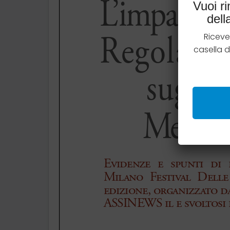
Vuoi r
del
Riceve
casella 