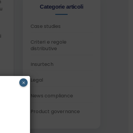
n
Categorie articoli
su
Case studies
i
Criteri e regole
distributive
Insurtech
Legal
×
News compliance
Product governance