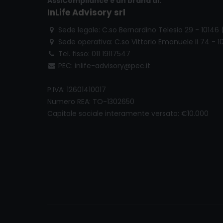
AssiCompliance è un brand di:
InLife Advisory srl
Sede legale: C.so Bernardino Telesio 29 - 10146
Sede operativa: C.so Vittorio Emanuele II 74 - 1
Tel. fisso: 011 19117547
PEC: inlife-advisory@pec.it
P.IVA: 12601410017
Numero REA: TO-1302650
Capitale sociale interamente versato: €10.000