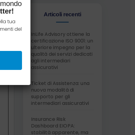
l mondo
tter!
Articoli recenti
lla tua
menti del
InLife Advisory ottiene la
certificazione ISO 9001: un
ulteriore impegno per la
qualità dei servizi dedicati
agli intermediari
assicurativi
Ticket di Assistenza: una
nuova modalità di
supporto per gli
intermediari assicurativi
Insurance Risk
Dashboard EIOPA:
stabilità apparente, ma