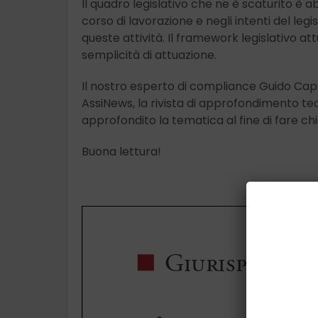
Il quadro legislativo che ne è scaturito 
corso di lavorazione e negli intenti del leg
queste attività. Il framework legislativo at
semplicità di attuazione.
Il nostro esperto di compliance Guido Cappa
AssiNews, la rivista di approfondimento tecn
approfondito la tematica al fine di fare ch
Buona lettura!