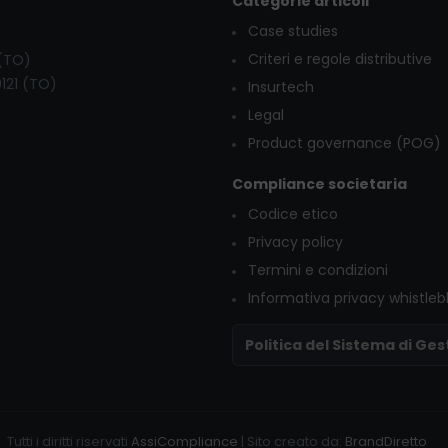
Categorie articoli
Case studies
Criteri e regole distributive
 (TO)
0121 (TO)
Insurtech
Legal
Product governance (POG)
Compliance societaria
Codice etico
Privacy policy
Termini e condizioni
Informativa privacy whistleb
Politica del Sistema di Ges
Tutti i diritti riservati
AssiCompliance
| Sito creato da:
BrandDiretto