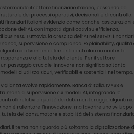
rasformando il settore finanziario italiano, passando da
urale dei processi operativi, decisionali e di controllo. I
finanziari italiani evidenzia come banche, assicurazioni 
zione dell’AI, con impatti significativi su efficienza,
 business. Tuttavia, la crescita dell’AI nei servizi finanziari
rnance, supervisione e compliance. Explainability, qualità 
i algoritmici diventano elementi centrali in un contesto
sparenza e alla tutela del cliente. Per il settore
un passaggio cruciale: innovare non significa soltanto
lli di utilizzo sicuri, verificabili e sostenibili nel tempo.
di vigilanza evolve rapidamente. Banca d’Italia, IVASS e
trumenti di supervisione sui modelli AI, integrando le
controlli relativi a qualità dei dati, monitoraggio algoritmi
vo non è rallentare l’innovazione, ma favorire uno sviluppo
tà, tutela del consumatore e stabilità del sistema finanziario
diari, il tema non riguarda più soltanto la digitalizzazione d