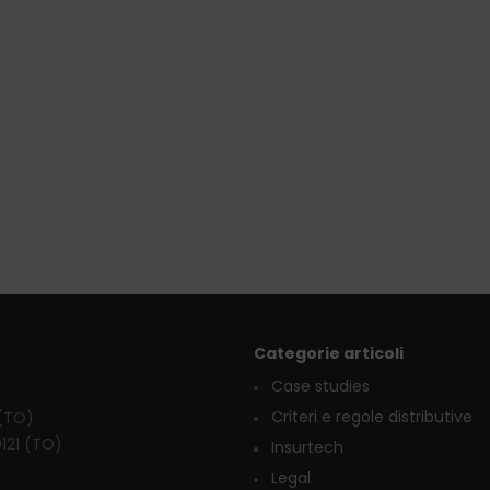
Categorie articoli
Case studies
Criteri e regole distributive
 (TO)
0121 (TO)
Insurtech
Legal