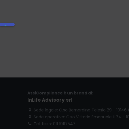
AssiCompliance è un brand di:
InLife Advisory srl
Sede legale: C.so Bernardino Telesio 29 - 10146
Sede operativa: C.so Vittorio Emanuele II 74 - 1
Tel. fisso: 011 19117547