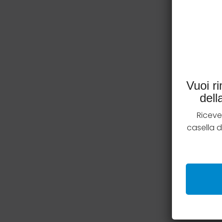
Vuoi r
del
Riceve
casella 