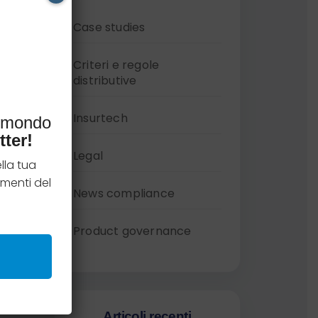
Case studies
Criteri e regole
distributive
Insurtech
l mondo
tter!
Legal
lla tua
menti del
News compliance
Product governance
Articoli recenti