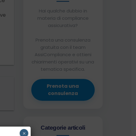
ce
Hai qualche dubbio in
ive
materia di compliance
assicurativa?
Prenota una consulenza
gratuita con il team
AssiCompliance e ottieni
chiarimenti operativi su una
tematica specifica.
Prenota una
consulenza
Categorie articoli
×