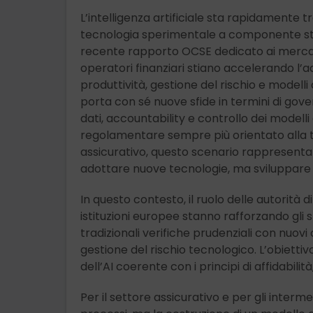
L’intelligenza artificiale sta rapidamente t
tecnologia sperimentale a componente strutt
recente rapporto OCSE dedicato ai mercati 
operatori finanziari stiano accelerando l’ado
produttività, gestione del rischio e modelli di
porta con sé nuove sfide in termini di gove
dati, accountability e controllo dei modell
regolamentare sempre più orientato alla tra
assicurativo, questo scenario rappresenta 
adottare nuove tecnologie, ma sviluppare mode
In questo contesto, il ruolo delle autorità 
istituzioni europee stanno rafforzando gli s
tradizionali verifiche prudenziali con nuovi 
gestione del rischio tecnologico. L’obietti
dell’AI coerente con i principi di affidabili
Per il settore assicurativo e per gli interme