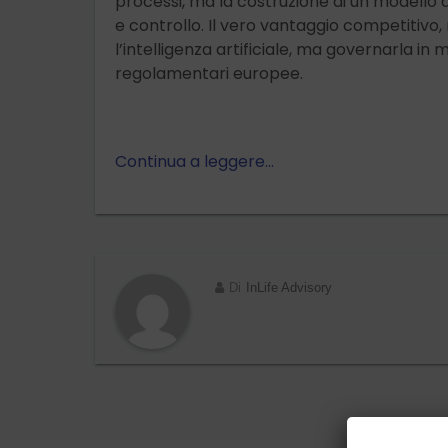
processi, ma la costruzione di un modello
e controllo. Il vero vantaggio competitivo,
l’intelligenza artificiale, ma governarla 
regolamentari europee.
Continua a leggere…
Di
InLife Advisory