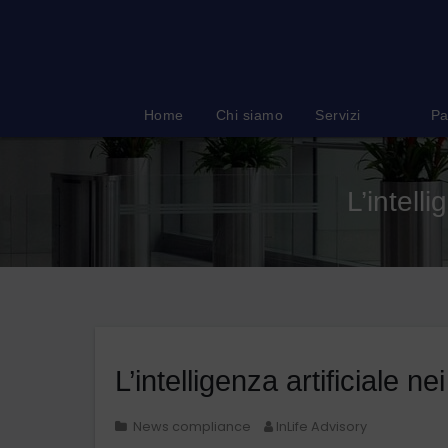
Salta
al
contenuto
Home
Chi siamo
Servizi
Pa
L’intelli
L’intelligenza artificiale nei
News compliance
InLife Advisory