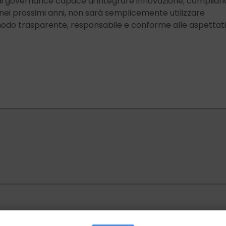
 di governance capace di integrare innovazione, complian
 nei prossimi anni, non sarà semplicemente utilizzare
in modo trasparente, responsabile e conforme alle aspettat