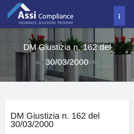
Salta
al
Toggl
contenuto
Naviga
DM Giustizia n. 162 del
30/03/2000
DM Giustizia n. 162 del
30/03/2000