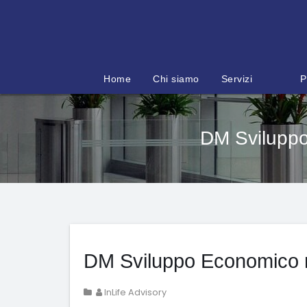
Salta
al
contenuto
Home
Chi siamo
Servizi
P
DM Sviluppo
DM Sviluppo Economico n.
InLife Advisory