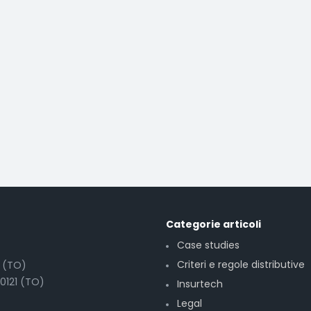
Categorie articoli
Case studies
Criteri e regole distributive
6 (TO)
10121 (TO)
Insurtech
Legal