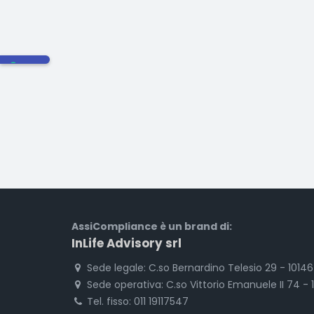
AssiCompliance è un brand di:
InLife Advisory srl
Sede legale: C.so Bernardino Telesio 29 - 1014
Sede operativa: C.so Vittorio Emanuele II 74 - 
Tel. fisso: 011 19117547