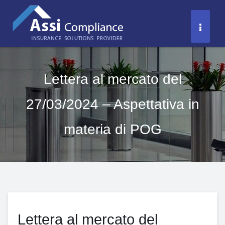
Salta
al
Toggl
contenuto
Naviga
Lettera al mercato del
27/03/2024 – Aspettativa in
materia di POG
Lettera al mercato del