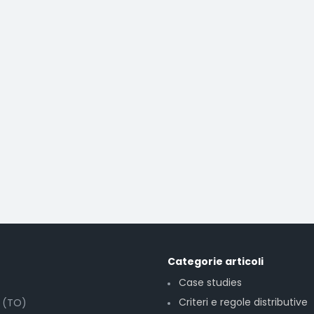
Categorie articoli
Case studies
Criteri e regole distributive
6 (TO)