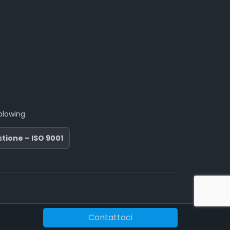
blowing
stione – ISO 9001
Contattaci