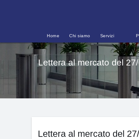
Salta
al
contenuto
Home
Chi siamo
Servizi
P
Lettera al mercato del 27/
Lettera al mercato del 27