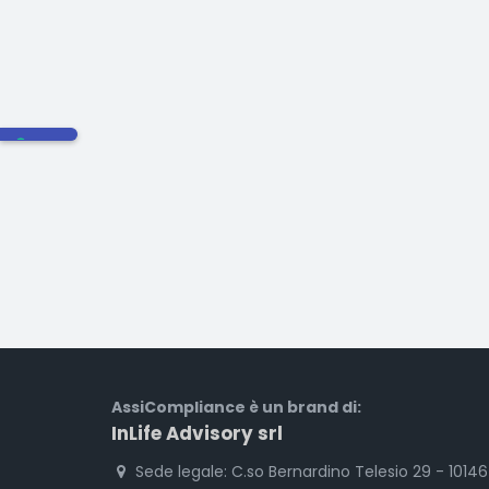
AssiCompliance è un brand di:
InLife Advisory srl
Sede legale: C.so Bernardino Telesio 29 - 1014