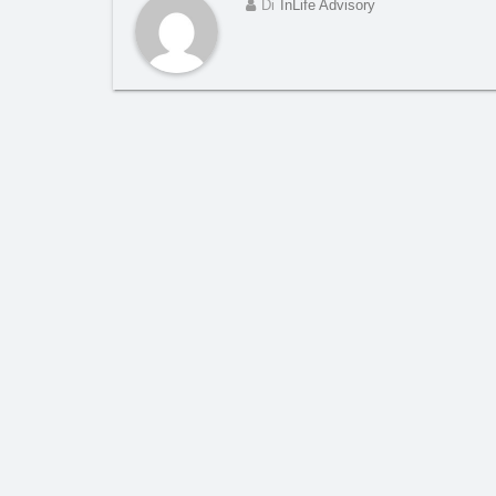
Di
InLife Advisory