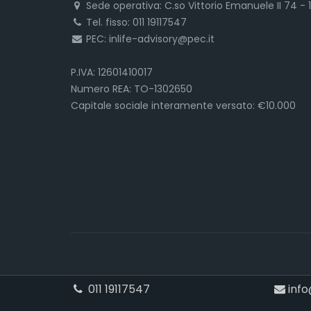
Sede operativa: C.so Vittorio Emanuele II 74 - 
Tel. fisso: 011 19117547
PEC: inlife-advisory@pec.it
P.IVA: 12601410017
Numero REA: TO-1302650
Capitale sociale interamente versato: €10.000
011 19117547
info