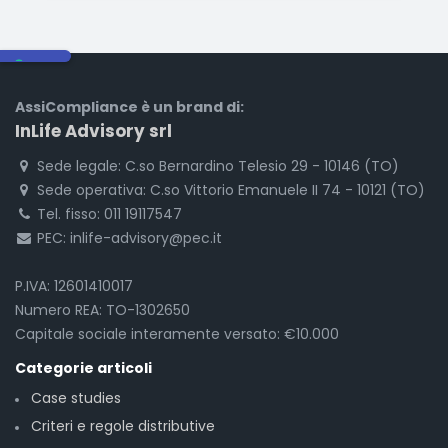
AssiCompliance è un brand di:
InLife Advisory srl
Sede legale: C.so Bernardino Telesio 29 - 10146 (TO)
Sede operativa: C.so Vittorio Emanuele II 74 - 10121 (TO)
Tel. fisso: 011 19117547
PEC: inlife-advisory@pec.it
P.IVA: 12601410017
Numero REA: TO-1302650
Capitale sociale interamente versato: €10.000
Categorie articoli
Case studies
Criteri e regole distributive