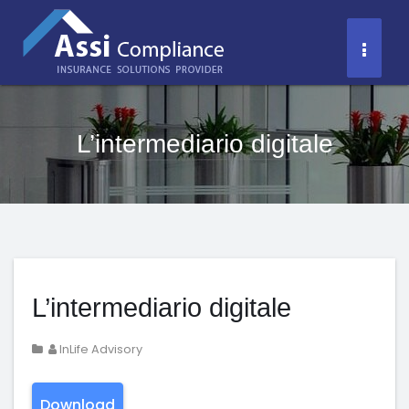
Salta
al
Toggl
contenuto
Naviga
L’intermediario digitale
L’intermediario digitale
InLife Advisory
Download