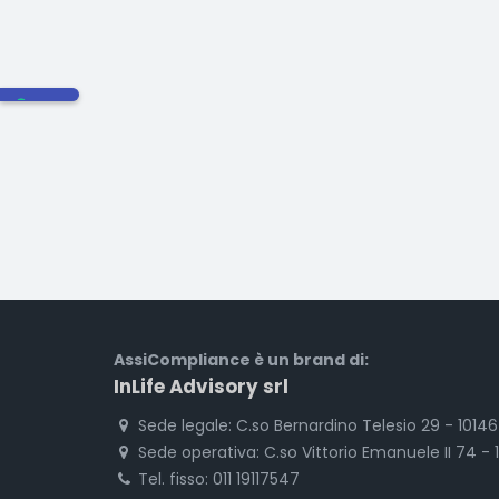
AssiCompliance è un brand di:
InLife Advisory srl
Sede legale: C.so Bernardino Telesio 29 - 1014
Sede operativa: C.so Vittorio Emanuele II 74 - 
Tel. fisso: 011 19117547