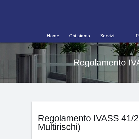
Salta
al
contenuto
Home
Chi siamo
Servizi
P
Regolamento IVAS
Regolamento IVASS 41/20
Multirischi)