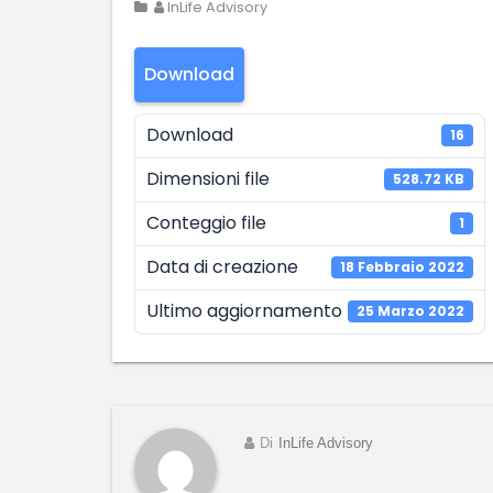
InLife Advisory
Download
Download
16
Dimensioni file
528.72 KB
Conteggio file
1
Data di creazione
18 Febbraio 2022
Ultimo aggiornamento
25 Marzo 2022
Di
InLife Advisory