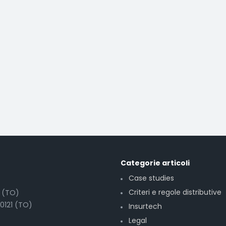
Categorie articoli
Case studies
Criteri e regole distributive
6 (TO)
10121 (TO)
Insurtech
Legal