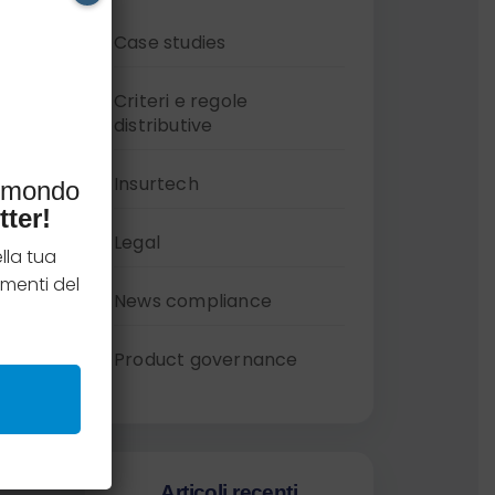
Case studies
Criteri e regole
distributive
Insurtech
l mondo
tter!
Legal
lla tua
menti del
News compliance
Product governance
Articoli recenti