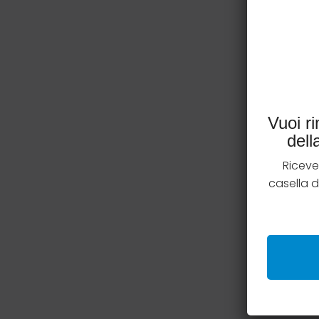
Vuoi r
del
Riceve
casella 