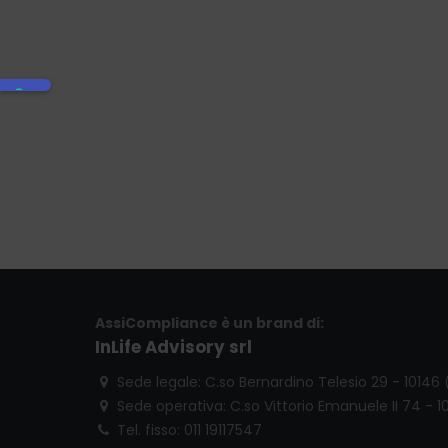
AssiCompliance è un brand di:
InLife Advisory srl
Sede legale: C.so Bernardino Telesio 29 - 10146
Sede operativa: C.so Vittorio Emanuele II 74 - 1
Tel. fisso: 011 19117547