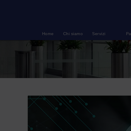
Salta
al
contenuto
Home
Chi siamo
Servizi
Pa