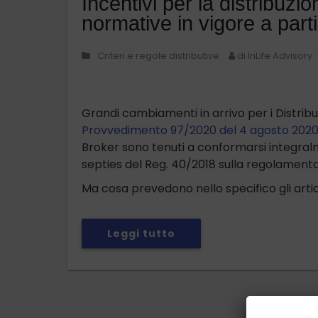
Incentivi per la distribuzio
normative in vigore a par
Criteri e regole distributive
di InLife Advisory
Grandi cambiamenti in arrivo per i Distribu
Provvedimento 97/2020 del 4 agosto 202
Broker sono tenuti a conformarsi integralm
septies del Reg. 40/2018 sulla regolamentaz
Ma cosa prevedono nello specifico gli artic
Leggi tutto