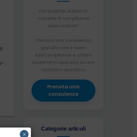
Hai qualche dubbio in
materia di compliance
assicurativa?
Prenota una consulenza
gratuita con il team
l
AssiCompliance e ottieni
chiarimenti operativi su una
8-
tematica specifica.
Prenota una
consulenza
Categorie articoli
×