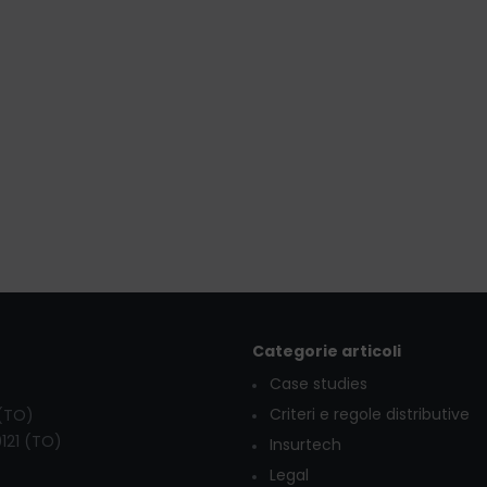
Categorie articoli
Case studies
Criteri e regole distributive
 (TO)
0121 (TO)
Insurtech
Legal