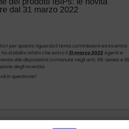
ne dei prodotti IBIPs: le novità
tire dal 31 marzo 2022
tori per quanto riguarda il tema commissioni ed incentivi. I
0
ha stabilito infatti che entro il
31 marzo 2022
Agenti e
ente alle disposizioni contenute negli artt. 68-sexies e 6
ione degli incentivi.
oli in questione?