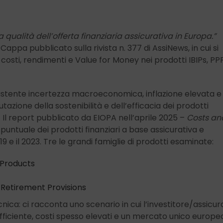
ualità dell’offerta finanziaria assicurativa in Europa.”
 Cappa pubblicato sulla rivista n. 377 di AssiNews, in cui si
 costi, rendimenti e Value for Money nei prodotti IBIPs, PP
istente incertezza macroeconomica, inflazione elevata e
tazione della sostenibilità e dell’efficacia dei prodotti
e. Il report pubblicato da EIOPA nell’aprile 2025 –
Costs an
 puntuale dei prodotti finanziari a base assicurativa e
19 e il 2023. Tre le grandi famiglie di prodotti esaminate:
Products
 Retirement Provisions
cnica: ci racconta uno scenario in cui l’investitore/assicur
ficiente, costi spesso elevati e un mercato unico europe