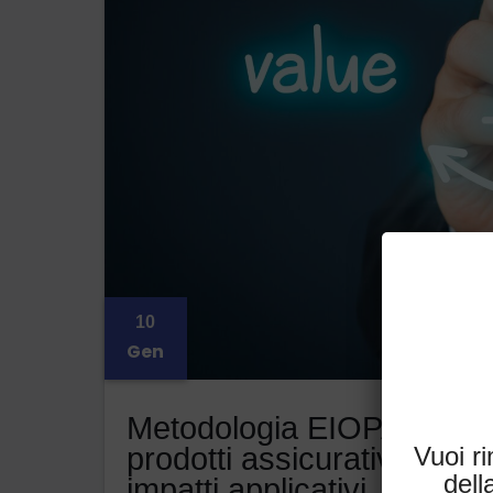
10
Gen
Metodologia EIOPA sui be
Vuoi r
prodotti assicurativi di in
del
impatti applicativi