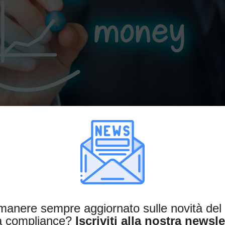
nchmark di Value for Money dei
imanere sempre aggiornato sulle novità de
vestimento – Criteri metodologici e
la compliance?
Iscriviti alla nostra newsle