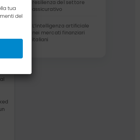
resilienza del settore
lla tua
assicurativo
menti del
L’intelligenza artificiale
nei mercati finanziari
italiani
al
nked
un