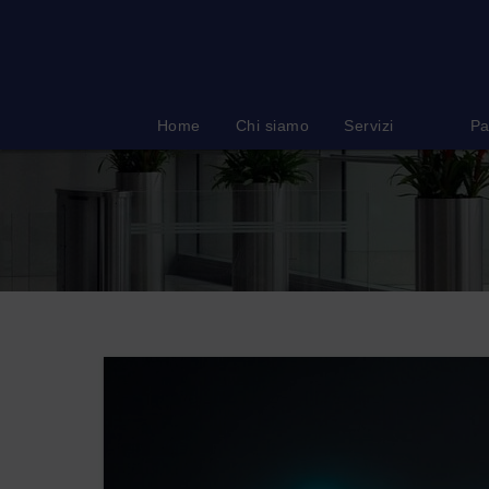
Salta
al
contenuto
Home
Chi siamo
Servizi
Pa