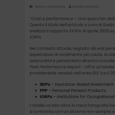
News compliance
di InLife Advisory
“Costi e performance – Uno specchio della q
Questo il titolo dell’articolo a cura di Guido
analizza il rapporto EIOPA di aprile 2025 su
IORPs.
Nel contesto attuale, segnato da una pers
aspettative di rendimento più caute, la valu
assicurativi e pensionistici diventa crucial
Past Performance Report
– offre un’analisi
previdenziale venduti nell’area SEE tra il 20
IBIPs
– Insurance-Based Investment 
PPP
– Personal Pension Products
IORPs
– Institutions for Occupational
L’analisi va ben oltre la mera fotografia te
si confronta con un sistema non sempre ef