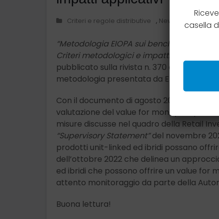
Riceve
Criteri e regole distributive
,
News compliance
casella 
“Metodologia EIOPA sui benchmark di Value
Criteri metodologici e impatti applicativi.”
pubblicato sulla rivista n. 370 di AssiNews, d
metodologia presentata da EIOPA.
Con il documento di agosto 2024, EIOPA h
valutazione del value for money dei prodotti
misure discusse nel quadro della Retail Inv
“Supervisory Statement”
del novembre 2021 
prodotti unit-linked ed ibridi possano off
dell’ottobre 2022 che delinea un approcci
ed ibridi che possono offrire un value for 
attento monitoraggio da parte della Autori
Buona lettura!