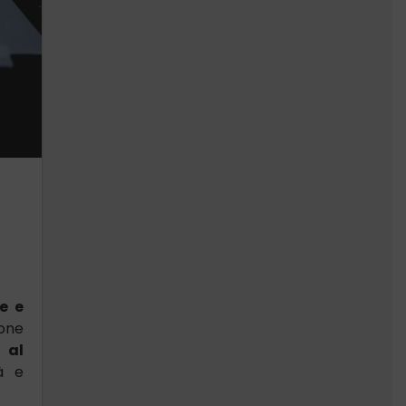
e e
ione
 al
tà e