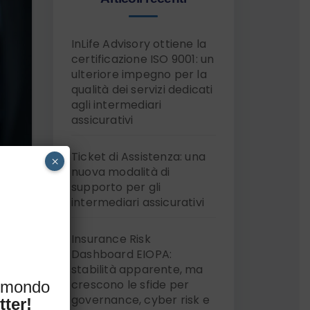
InLife Advisory ottiene la
certificazione ISO 9001: un
ulteriore impegno per la
qualità dei servizi dedicati
agli intermediari
assicurativi
Ticket di Assistenza: una
×
nuova modalità di
supporto per gli
intermediari assicurativi
Insurance Risk
Dashboard EIOPA:
stabilità apparente, ma
crescono le sfide per
l mondo
governance, cyber risk e
tter!