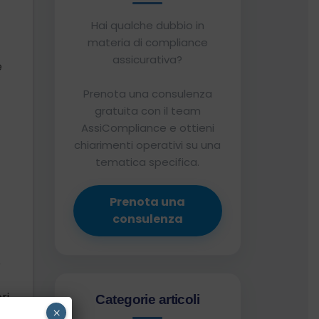
Hai qualche dubbio in
materia di compliance
assicurativa?
e
Prenota una consulenza
gratuita con il team
AssiCompliance e ottieni
chiarimenti operativi su una
tematica specifica.
Prenota una
consulenza
o
ri
Categorie articoli
×