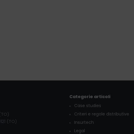
Categorie articoli
Case studies
Criteri e regole distributive
 (TO)
0121 (TO)
Insurtech
Legal