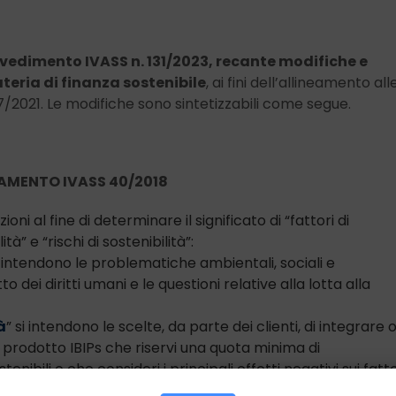
vedimento IVASS n. 131/2023, recante modifiche e
teria di finanza sostenibile
, ai fini dell’allineamento all
57/2021. Le modifiche sono sintetizzabili come segue.
LAMENTO IVASS 40/2018
ioni al fine di determinare il significato di “fattori di
tà” e “rischi di sostenibilità”:
i intendono le problematiche ambientali, sociali e
to dei diritti umani e le questioni relative alla lotta alla
à
” si intendono le scelte, da parte dei clienti, di integrare 
prodotto IBIPs che riservi una quota minima di
nibili o che consideri i principali effetti negativi sui fatto