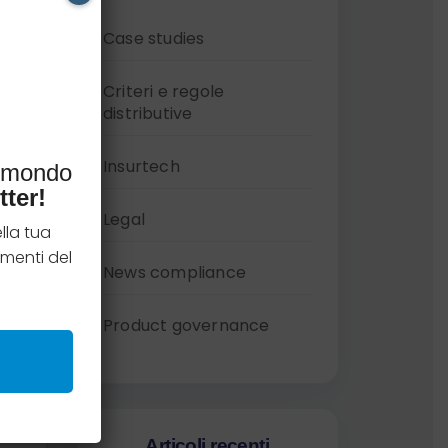
di
Case studies
Criteri e regole
distributive
Insurtech
l mondo
tter!
Legal
lla tua
menti del
News compliance
Product governance
bile
Articoli recenti