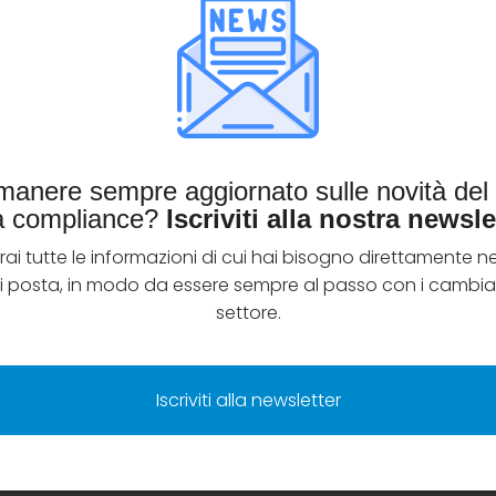
intendono eventi o condizioni di tipo ambientale, sociale o 
o, potrebbero provocare un significativo impatto negativo
 dell’investimento.
imanere sempre aggiornato sulle novità de
la compliance?
Iscriviti alla nostra newsle
rai tutte le informazioni di cui hai bisogno direttamente ne
di posta, in modo da essere sempre al passo con i cambia
ultazione per adeguare i
settore.
oni europee in materia di finanza
Iscriviti alla newsletter
ore della normativa europea in materia di finanza sosteni