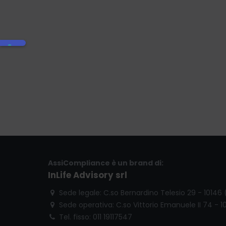
AssiCompliance è un brand di:
InLife Advisory srl
Sede legale: C.so Bernardino Telesio 29 - 10146
Sede operativa: C.so Vittorio Emanuele II 74 - 1
Tel. fisso: 011 19117547