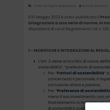
Criteri e regole distributive
di InLife Advisory
Il 10 Maggio 2023 è stato pubblicato il
Prov
integrazioni a una serie di norme, in ma
disposizioni di cui al Regolamento UE n. 12
1 – MODIFICHE E INTEGRAZIONI AL REGO
L’art. 2 viene arricchito di nuove definiz
sostenibilità”, “preferenze di sostenibili
Per “
Fattori di sostenibilità
” s
concernenti il personale, il rispet
corruzione attiva e passiva;
Per “
Preferenze di sostenibilit
meno il suo investimento con un 
finanziamento in investimenti soste
di sostenibilità scelti dal cliente;