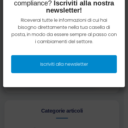
compliance?
Iscriviti alla nostra
Richiedi una consulenza
newsletter!
gratuita
Riceverai tutte le informazioni di cui hai
bisogno direttamente nella tua casella di
Hai qualche dubbio in materia di compliance
posta, in modo da essere sempre al passo con
assicurativa?
i cambiamenti del settore.
Prenota una consulenza gratuita con il team
AssiCompliance e ottieni chiarimenti operativi
su una tematica specifica.
Iscriviti alla newsletter
Prenota una consulenza
Categorie articoli