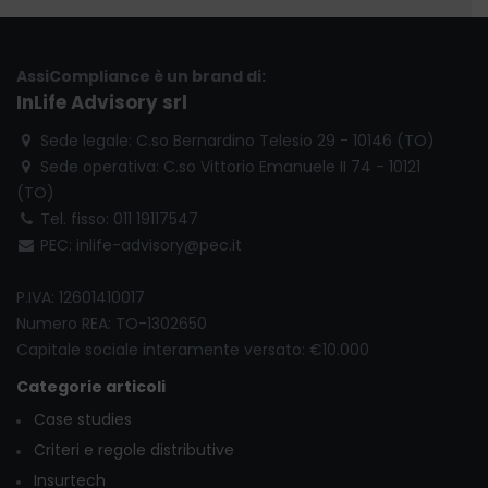
AssiCompliance è un brand di:
InLife Advisory srl
Sede legale: C.so Bernardino Telesio 29 - 10146 (TO)
Sede operativa: C.so Vittorio Emanuele II 74 - 10121
(TO)
Tel. fisso: 011 19117547
PEC: inlife-advisory@pec.it
P.IVA: 12601410017
Numero REA: TO-1302650
Capitale sociale interamente versato: €10.000
Categorie articoli
Case studies
Criteri e regole distributive
Insurtech