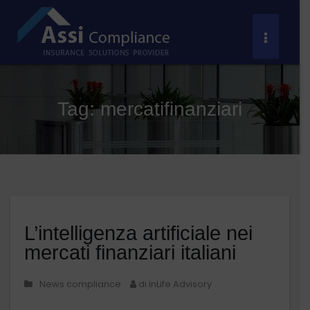
Salta
al
Toggle
contenuto
Navigat
Tag:
mercatifinanziari
L’intelligenza artificiale nei
mercati finanziari italiani
News compliance
di InLife Advisory