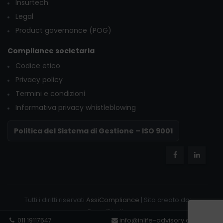
Insurtech
Legal
Product governance (POG)
Compliance societaria
Codice etico
Privacy policy
Termini e condizioni
Informativa privacy whistleblowing
Politica del Sistema di Gestione – ISO 9001
Tutti i diritti riservati
AssiCompliance
| Sito creato da:
BrandDiretto
011 19117547
info@inlife-advisory.com