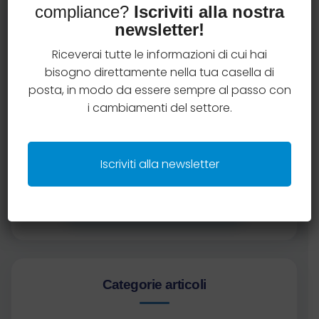
compliance?
Iscriviti alla nostra
Richiedi una consulenza
newsletter!
gratuita
Riceverai tutte le informazioni di cui hai
bisogno direttamente nella tua casella di
Hai qualche dubbio in materia di compliance
posta, in modo da essere sempre al passo con
assicurativa?
i cambiamenti del settore.
Prenota una consulenza gratuita con il team
AssiCompliance e ottieni chiarimenti operativi
Iscriviti alla newsletter
su una tematica specifica.
Prenota una consulenza
Categorie articoli