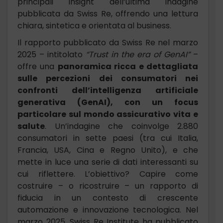
principali insight dell’ultima indagine
pubblicata da Swiss Re, offrendo una lettura
chiara, sintetica e orientata al business.
Il rapporto pubblicato da Swiss Re nel marzo
2025 – intitolato
“Trust in the era of GenAI”
–
offre una
panoramica ricca e dettagliata
sulle percezioni dei consumatori nei
confronti dell’intelligenza artificiale
generativa (GenAI), con un focus
particolare sul mondo assicurativo vita e
salute
. Un’indagine che coinvolge 2.880
consumatori in sette paesi (tra cui Italia,
Francia, USA, Cina e Regno Unito), e che
mette in luce una serie di dati interessanti su
cui riflettere. L’obiettivo? Capire come
costruire – o ricostruire – un rapporto di
fiducia in un contesto di crescente
automazione e innovazione tecnologica. Nel
marzo 2025, Swiss Re Institute ha pubblicato